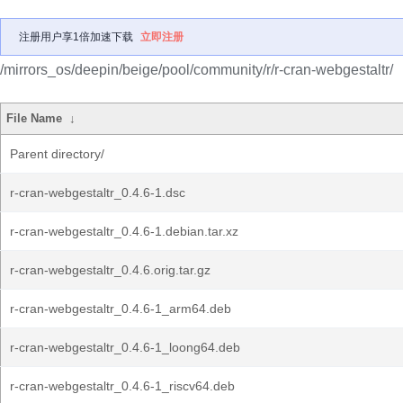
注册用户享1倍加速下载
立即注册
/mirrors_os/deepin/beige/pool/community/r/r-cran-webgestaltr/
File Name
↓
Parent directory/
r-cran-webgestaltr_0.4.6-1.dsc
r-cran-webgestaltr_0.4.6-1.debian.tar.xz
r-cran-webgestaltr_0.4.6.orig.tar.gz
r-cran-webgestaltr_0.4.6-1_arm64.deb
r-cran-webgestaltr_0.4.6-1_loong64.deb
r-cran-webgestaltr_0.4.6-1_riscv64.deb