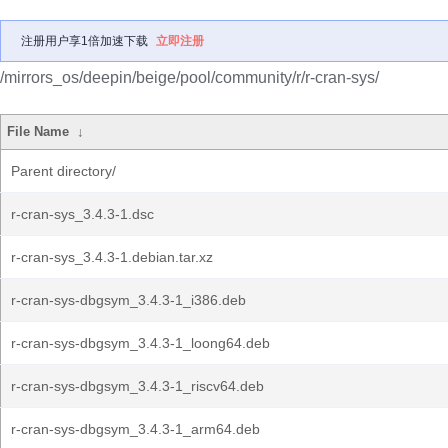
注册用户享1倍加速下载
立即注册
/mirrors_os/deepin/beige/pool/community/r/r-cran-sys/
File Name
↓
Parent directory/
r-cran-sys_3.4.3-1.dsc
r-cran-sys_3.4.3-1.debian.tar.xz
r-cran-sys-dbgsym_3.4.3-1_i386.deb
r-cran-sys-dbgsym_3.4.3-1_loong64.deb
r-cran-sys-dbgsym_3.4.3-1_riscv64.deb
r-cran-sys-dbgsym_3.4.3-1_arm64.deb