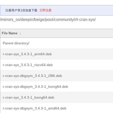
注册用户享1倍加速下载
立即注册
/mirrors_os/deepin/beige/pool/community/r/r-cran-sys/
File Name
↓
Parent directory/
r-cran-sys_3.4.3-1_arm64.deb
r-cran-sys_3.4.3-1_riscv64.deb
r-cran-sys-dbgsym_3.4.3-1_i386.deb
r-cran-sys-dbgsym_3.4.3-1_loong64.deb
r-cran-sys_3.4.3-1_loong64.deb
r-cran-sys-dbgsym_3.4.3-1_amd64.deb