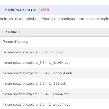
注册用户享1倍加速下载
立即注册
/mirrors_os/deepin/beige/pool/community/r/r-cran-spatstat.explo
File Name
↓
Parent directory/
r-cran-spatstat.explore_3.3-4.orig.tar.gz
r-cran-spatstat.explore_3.3-4-1_riscv64.deb
r-cran-spatstat.explore_3.3-4-1_loong64.deb
r-cran-spatstat.explore_3.3-4-1_i386.deb
r-cran-spatstat.explore_3.3-4-1_arm64.deb
r-cran-spatstat.explore_3.3-4-1_amd64.deb