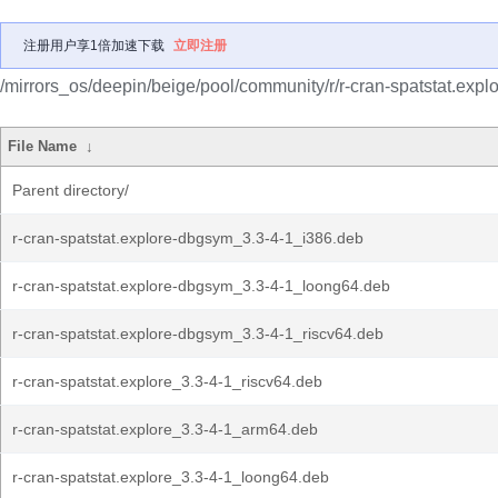
注册用户享1倍加速下载
立即注册
/mirrors_os/deepin/beige/pool/community/r/r-cran-spatstat.explo
File Name
↓
Parent directory/
r-cran-spatstat.explore-dbgsym_3.3-4-1_i386.deb
r-cran-spatstat.explore-dbgsym_3.3-4-1_loong64.deb
r-cran-spatstat.explore-dbgsym_3.3-4-1_riscv64.deb
r-cran-spatstat.explore_3.3-4-1_riscv64.deb
r-cran-spatstat.explore_3.3-4-1_arm64.deb
r-cran-spatstat.explore_3.3-4-1_loong64.deb