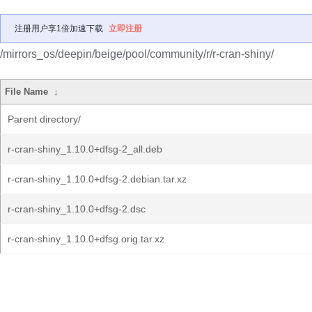
注册用户享1倍加速下载
立即注册
/mirrors_os/deepin/beige/pool/community/r/r-cran-shiny/
File Name
↓
Parent directory/
r-cran-shiny_1.10.0+dfsg-2_all.deb
r-cran-shiny_1.10.0+dfsg-2.debian.tar.xz
r-cran-shiny_1.10.0+dfsg-2.dsc
r-cran-shiny_1.10.0+dfsg.orig.tar.xz