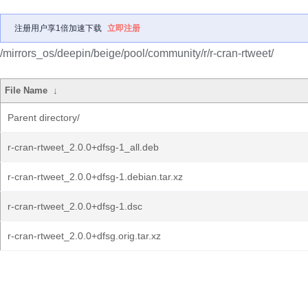
注册用户享1倍加速下载
立即注册
/mirrors_os/deepin/beige/pool/community/r/r-cran-rtweet/
File Name
↓
Parent directory/
r-cran-rtweet_2.0.0+dfsg-1_all.deb
r-cran-rtweet_2.0.0+dfsg-1.debian.tar.xz
r-cran-rtweet_2.0.0+dfsg-1.dsc
r-cran-rtweet_2.0.0+dfsg.orig.tar.xz