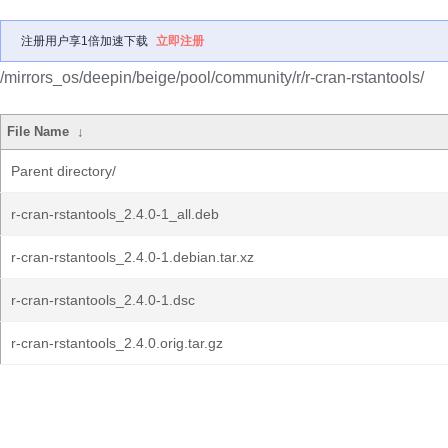
注册用户享1倍加速下载
立即注册
/mirrors_os/deepin/beige/pool/community/r/r-cran-rstantools/
File Name
↓
Parent directory/
r-cran-rstantools_2.4.0-1_all.deb
r-cran-rstantools_2.4.0-1.debian.tar.xz
r-cran-rstantools_2.4.0-1.dsc
r-cran-rstantools_2.4.0.orig.tar.gz