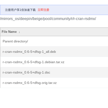
注册用户享1倍加速下载
立即注册
/mirrors_os/deepin/beige/pool/community/r/r-cran-rsdmx/
File Name
↓
Parent directory/
r-cran-rsdmx_0.6-5+dfsg-1_all.deb
r-cran-rsdmx_0.6-5+dfsg-1.debian.tar.xz
r-cran-rsdmx_0.6-5+dfsg-1.dsc
r-cran-rsdmx_0.6-5+dfsg.orig.tar.xz