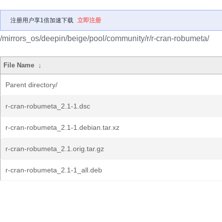
注册用户享1倍加速下载
立即注册
/mirrors_os/deepin/beige/pool/community/r/r-cran-robumeta/
File Name
↓
Parent directory/
r-cran-robumeta_2.1-1.dsc
r-cran-robumeta_2.1-1.debian.tar.xz
r-cran-robumeta_2.1.orig.tar.gz
r-cran-robumeta_2.1-1_all.deb