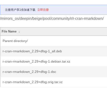
注册用户享1倍加速下载
立即注册
/mirrors_os/deepin/beige/pool/community/r/r-cran-rmarkdown/
File Name
↓
Parent directory/
r-cran-rmarkdown_2.29+dfsg-1_all.deb
r-cran-rmarkdown_2.29+dfsg-1.debian.tar.xz
r-cran-rmarkdown_2.29+dfsg-1.dsc
r-cran-rmarkdown_2.29+dfsg.orig.tar.xz