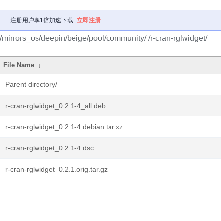
注册用户享1倍加速下载
立即注册
/mirrors_os/deepin/beige/pool/community/r/r-cran-rglwidget/
File Name
↓
Parent directory/
r-cran-rglwidget_0.2.1-4_all.deb
r-cran-rglwidget_0.2.1-4.debian.tar.xz
r-cran-rglwidget_0.2.1-4.dsc
r-cran-rglwidget_0.2.1.orig.tar.gz