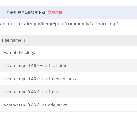
注册用户享1倍加速下载
立即注册
/mirrors_os/deepin/beige/pool/community/r/r-cran-r.rsp/
File Name
↓
Parent directory/
r-cran-r.rsp_0.46.0+ds-1_all.deb
r-cran-r.rsp_0.46.0+ds-1.debian.tar.xz
r-cran-r.rsp_0.46.0+ds-1.dsc
r-cran-r.rsp_0.46.0+ds.orig.tar.xz