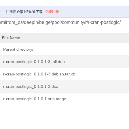
注册用户享1倍加速下载
立即注册
/mirrors_os/deepin/beige/pool/community/r/r-cran-postlogic/
File Name
↓
Parent directory/
r-cran-postlogic_0.1.0.1-3_all.deb
r-cran-postlogic_0.1.0.1-3.debian.tar.xz
r-cran-postlogic_0.1.0.1-3.dsc
r-cran-postlogic_0.1.0.1.orig.tar.gz