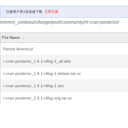
注册用户享1倍加速下载
立即注册
/mirrors_os/deepin/beige/pool/community/r/r-cran-posterior/
File Name
↓
Parent directory/
r-cran-posterior_1.6.1+dfsg-1_all.deb
r-cran-posterior_1.6.1+dfsg-1.debian.tar.xz
r-cran-posterior_1.6.1+dfsg-1.dsc
r-cran-posterior_1.6.1+dfsg.orig.tar.xz