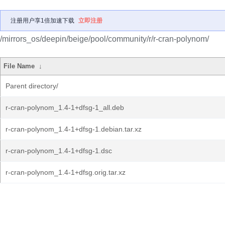
注册用户享1倍加速下载
立即注册
/mirrors_os/deepin/beige/pool/community/r/r-cran-polynom/
File Name
↓
Parent directory/
r-cran-polynom_1.4-1+dfsg-1_all.deb
r-cran-polynom_1.4-1+dfsg-1.debian.tar.xz
r-cran-polynom_1.4-1+dfsg-1.dsc
r-cran-polynom_1.4-1+dfsg.orig.tar.xz