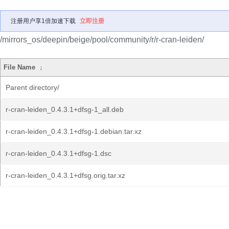
注册用户享1倍加速下载
立即注册
/mirrors_os/deepin/beige/pool/community/r/r-cran-leiden/
File Name
↓
Parent directory/
r-cran-leiden_0.4.3.1+dfsg-1_all.deb
r-cran-leiden_0.4.3.1+dfsg-1.debian.tar.xz
r-cran-leiden_0.4.3.1+dfsg-1.dsc
r-cran-leiden_0.4.3.1+dfsg.orig.tar.xz