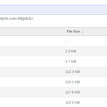
y/r/r-cran-lbfgsb3c/
File Size
↓
-
1.3 KiB
2.7 KiB
112.3 KiB
116.2 KiB
117.8 KiB
119.6 KiB