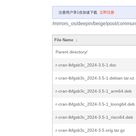
注册用户享1倍加速下载
立即注册
/mirrors_os/deepin/beige/pool/communit
File Name
↓
Parent directory/
r-cran-lbfgsb3c_2024-3.5-1.dsc
r-cran-lbfgsb3c_2024-3.5-1.debian.tar.xz
r-cran-lbfgsb3c_2024-3.5-1_arm64.deb
r-cran-lbfgsb3c_2024-3.5-1_loong64.deb
r-cran-lbfgsb3c_2024-3.5-1_riscv64.deb
r-cran-lbfgsb3c_2024-3.5.orig.tar.gz