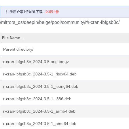
注册用户享1倍加速下载
立即注册
/mirrors_os/deepin/beige/pool/community/r/r-cran-lbfgsb3c/
File Name
↓
Parent directory/
r-cran-lbfgsb3c_2024-3.5.orig.tar.gz
r-cran-lbfgsb3c_2024-3.5-1_riscv64.deb
r-cran-lbfgsb3c_2024-3.5-1_loong64.deb
r-cran-lbfgsb3c_2024-3.5-1_i386.deb
r-cran-lbfgsb3c_2024-3.5-1_arm64.deb
r-cran-lbfgsb3c_2024-3.5-1_amd64.deb