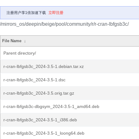
注册用户享1倍加速下载
立即注册
/mirrors_os/deepin/beige/pool/community/r/r-cran-lbfgsb3c/
File Name
↓
Parent directory/
r-cran-lbfgsb3c_2024-3.5-1.debian.tar.xz
r-cran-lbfgsb3c_2024-3.5-1.dsc
r-cran-lbfgsb3c_2024-3.5.orig.tar.gz
r-cran-lbfgsb3c-dbgsym_2024-3.5-1_amd64.deb
r-cran-lbfgsb3c_2024-3.5-1_i386.deb
r-cran-lbfgsb3c_2024-3.5-1_loong64.deb