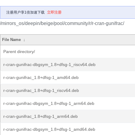
注册用户享1倍加速下载
立即注册
/mirrors_os/deepin/beige/pool/community/r/r-cran-gunifrac/
File Name
↓
Parent directory/
r-cran-gunifrac-dbgsym_1.8+dfsg-1_riscv64.deb
r-cran-gunifrac_1.8+dfsg-1_amd64.deb
r-cran-gunifrac_1.8+dfsg-1_riscv64.deb
r-cran-gunifrac-dbgsym_1.8+dfsg-1_arm64.deb
r-cran-gunifrac_1.8+dfsg-1_arm64.deb
r-cran-gunifrac-dbgsym_1.8+dfsg-1_amd64.deb