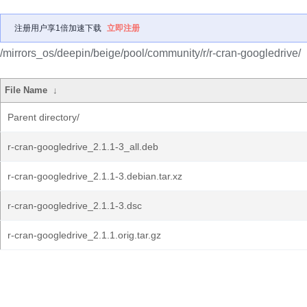
注册用户享1倍加速下载
立即注册
/mirrors_os/deepin/beige/pool/community/r/r-cran-googledrive/
File Name
↓
Parent directory/
r-cran-googledrive_2.1.1-3_all.deb
r-cran-googledrive_2.1.1-3.debian.tar.xz
r-cran-googledrive_2.1.1-3.dsc
r-cran-googledrive_2.1.1.orig.tar.gz