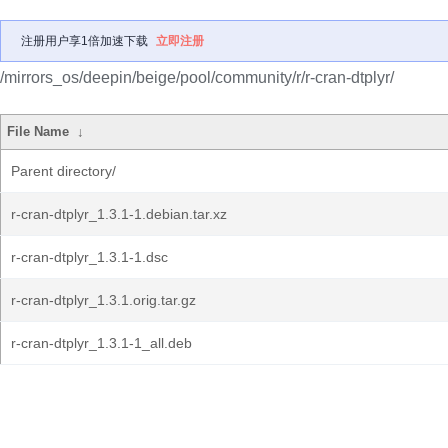
注册用户享1倍加速下载
立即注册
/mirrors_os/deepin/beige/pool/community/r/r-cran-dtplyr/
File Name
↓
Parent directory/
r-cran-dtplyr_1.3.1-1.debian.tar.xz
r-cran-dtplyr_1.3.1-1.dsc
r-cran-dtplyr_1.3.1.orig.tar.gz
r-cran-dtplyr_1.3.1-1_all.deb