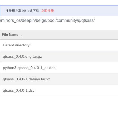
注册用户享1倍加速下载
立即注册
/mirrors_os/deepin/beige/pool/community/q/qtsass/
File Name
↓
Parent directory/
qtsass_0.4.0.orig.tar.gz
python3-qtsass_0.4.0-1_all.deb
qtsass_0.4.0-1.debian.tar.xz
qtsass_0.4.0-1.dsc