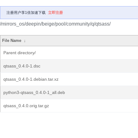
注册用户享1倍加速下载
立即注册
/mirrors_os/deepin/beige/pool/community/q/qtsass/
File Name
↓
Parent directory/
qtsass_0.4.0-1.dsc
qtsass_0.4.0-1.debian.tar.xz
python3-qtsass_0.4.0-1_all.deb
qtsass_0.4.0.orig.tar.gz