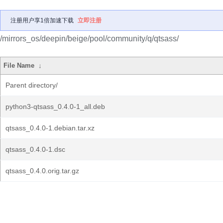
注册用户享1倍加速下载
立即注册
/mirrors_os/deepin/beige/pool/community/q/qtsass/
File Name
↓
Parent directory/
python3-qtsass_0.4.0-1_all.deb
qtsass_0.4.0-1.debian.tar.xz
qtsass_0.4.0-1.dsc
qtsass_0.4.0.orig.tar.gz