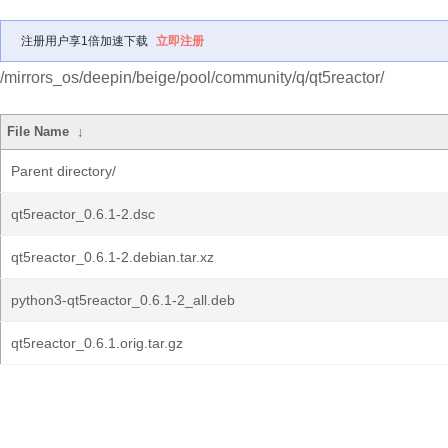
注册用户享1倍加速下载
立即注册
/mirrors_os/deepin/beige/pool/community/q/qt5reactor/
File Name
↓
Parent directory/
qt5reactor_0.6.1-2.dsc
qt5reactor_0.6.1-2.debian.tar.xz
python3-qt5reactor_0.6.1-2_all.deb
qt5reactor_0.6.1.orig.tar.gz