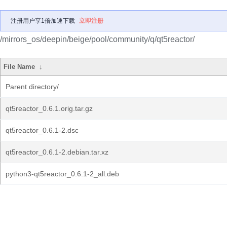
注册用户享1倍加速下载
立即注册
/mirrors_os/deepin/beige/pool/community/q/qt5reactor/
File Name
↓
Parent directory/
qt5reactor_0.6.1.orig.tar.gz
qt5reactor_0.6.1-2.dsc
qt5reactor_0.6.1-2.debian.tar.xz
python3-qt5reactor_0.6.1-2_all.deb