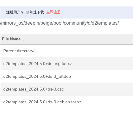
注册用户享1倍加速下载
立即注册
/mirrors_os/deepin/beige/pool/community/q/q2templates/
File Name
↓
Parent directory/
q2templates_2024.5.0+ds.orig.tar.xz
q2templates_2024.5.0+ds-3_all.deb
q2templates_2024.5.0+ds-3.dsc
q2templates_2024.5.0+ds-3.debian.tar.xz