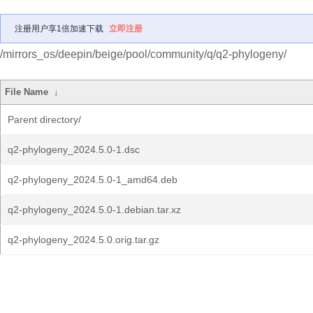
注册用户享1倍加速下载
立即注册
/mirrors_os/deepin/beige/pool/community/q/q2-phylogeny/
File Name
↓
Parent directory/
q2-phylogeny_2024.5.0-1.dsc
q2-phylogeny_2024.5.0-1_amd64.deb
q2-phylogeny_2024.5.0-1.debian.tar.xz
q2-phylogeny_2024.5.0.orig.tar.gz