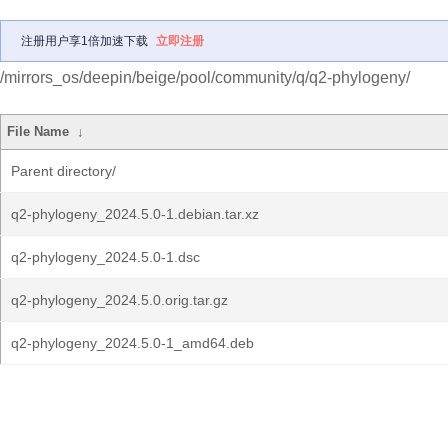
注册用户享1倍加速下载
立即注册
/mirrors_os/deepin/beige/pool/community/q/q2-phylogeny/
File Name
↓
Parent directory/
q2-phylogeny_2024.5.0-1.debian.tar.xz
q2-phylogeny_2024.5.0-1.dsc
q2-phylogeny_2024.5.0.orig.tar.gz
q2-phylogeny_2024.5.0-1_amd64.deb