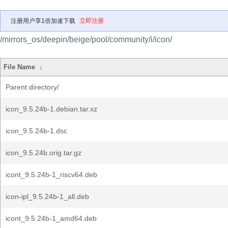
注册用户享1倍加速下载
立即注册
/mirrors_os/deepin/beige/pool/community/i/icon/
File Name
↓
Parent directory/
icon_9.5.24b-1.debian.tar.xz
icon_9.5.24b-1.dsc
icon_9.5.24b.orig.tar.gz
icont_9.5.24b-1_riscv64.deb
icon-ipl_9.5.24b-1_all.deb
icont_9.5.24b-1_amd64.deb