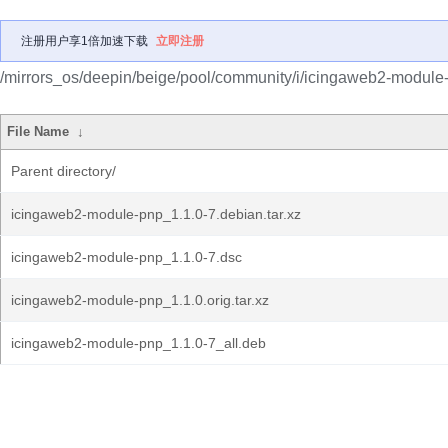
注册用户享1倍加速下载
立即注册
/mirrors_os/deepin/beige/pool/community/i/icingaweb2-module
File Name
↓
Parent directory/
icingaweb2-module-pnp_1.1.0-7.debian.tar.xz
icingaweb2-module-pnp_1.1.0-7.dsc
icingaweb2-module-pnp_1.1.0.orig.tar.xz
icingaweb2-module-pnp_1.1.0-7_all.deb