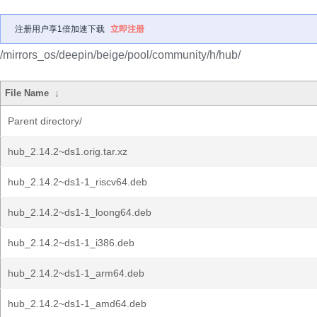
注册用户享1倍加速下载
立即注册
/mirrors_os/deepin/beige/pool/community/h/hub/
File Name
↓
Parent directory/
hub_2.14.2~ds1.orig.tar.xz
hub_2.14.2~ds1-1_riscv64.deb
hub_2.14.2~ds1-1_loong64.deb
hub_2.14.2~ds1-1_i386.deb
hub_2.14.2~ds1-1_arm64.deb
hub_2.14.2~ds1-1_amd64.deb