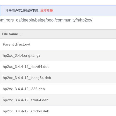
注册用户享1倍加速下载
立即注册
/mirrors_os/deepin/beige/pool/community/h/hp2xx/
File Name
↓
Parent directory/
hp2xx_3.4.4.orig.tar.gz
hp2xx_3.4.4-12_riscv64.deb
hp2xx_3.4.4-12_loong64.deb
hp2xx_3.4.4-12_i386.deb
hp2xx_3.4.4-12_arm64.deb
hp2xx_3.4.4-12_amd64.deb