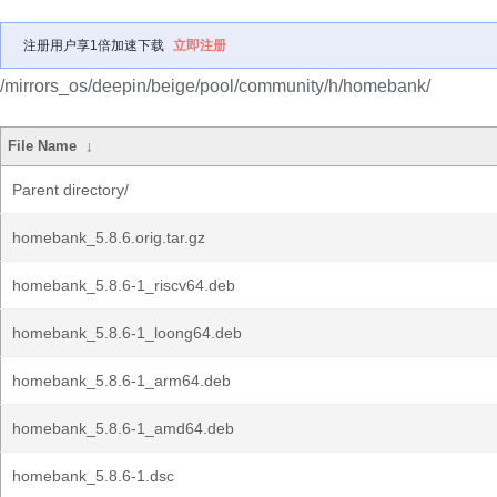
注册用户享1倍加速下载
立即注册
/mirrors_os/deepin/beige/pool/community/h/homebank/
File Name
↓
Parent directory/
homebank_5.8.6.orig.tar.gz
homebank_5.8.6-1_riscv64.deb
homebank_5.8.6-1_loong64.deb
homebank_5.8.6-1_arm64.deb
homebank_5.8.6-1_amd64.deb
homebank_5.8.6-1.dsc