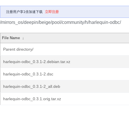
注册用户享1倍加速下载
立即注册
/mirrors_os/deepin/beige/pool/community/h/harlequin-odbc/
File Name
↓
Parent directory/
harlequin-odbc_0.3.1-2.debian.tar.xz
harlequin-odbc_0.3.1-2.dsc
harlequin-odbc_0.3.1-2_all.deb
harlequin-odbc_0.3.1.orig.tar.xz