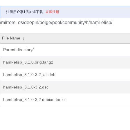
注册用户享1倍加速下载
立即注册
/mirrors_os/deepin/beige/pool/community/h/haml-elisp/
File Name
↓
Parent directory/
haml-elisp_3.1.0.orig.tar.gz
haml-elisp_3.1.0-3.2_all.deb
haml-elisp_3.1.0-3.2.dsc
haml-elisp_3.1.0-3.2.debian.tar.xz