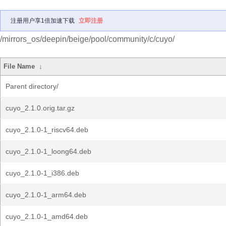
注册用户享1倍加速下载
立即注册
/mirrors_os/deepin/beige/pool/community/c/cuyo/
File Name
↓
Parent directory/
cuyo_2.1.0.orig.tar.gz
cuyo_2.1.0-1_riscv64.deb
cuyo_2.1.0-1_loong64.deb
cuyo_2.1.0-1_i386.deb
cuyo_2.1.0-1_arm64.deb
cuyo_2.1.0-1_amd64.deb