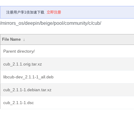
注册用户享1倍加速下载
立即注册
/mirrors_os/deepin/beige/pool/community/c/cub/
File Name
↓
Parent directory/
cub_2.1.1.orig.tar.xz
libcub-dev_2.1.1-1_all.deb
cub_2.1.1-1.debian.tar.xz
cub_2.1.1-1.dsc