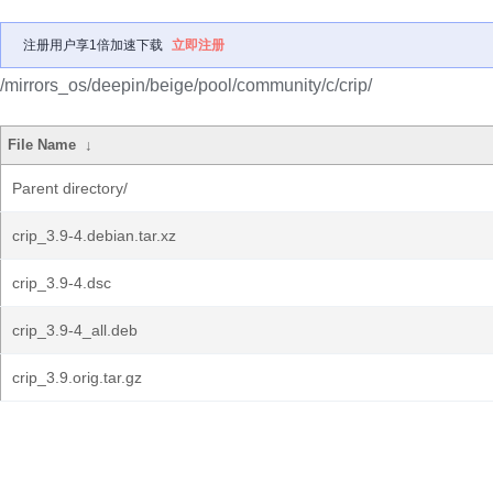
注册用户享1倍加速下载
立即注册
/mirrors_os/deepin/beige/pool/community/c/crip/
File Name
↓
Parent directory/
crip_3.9-4.debian.tar.xz
crip_3.9-4.dsc
crip_3.9-4_all.deb
crip_3.9.orig.tar.gz