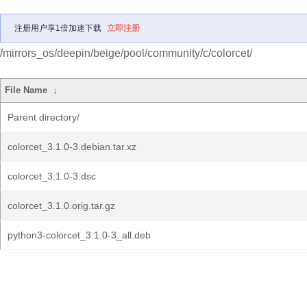
注册用户享1倍加速下载
立即注册
/mirrors_os/deepin/beige/pool/community/c/colorcet/
File Name
↓
Parent directory/
colorcet_3.1.0-3.debian.tar.xz
colorcet_3.1.0-3.dsc
colorcet_3.1.0.orig.tar.gz
python3-colorcet_3.1.0-3_all.deb