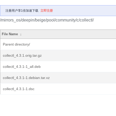
注册用户享1倍加速下载
立即注册
/mirrors_os/deepin/beige/pool/community/c/collectl/
File Name
↓
Parent directory/
collectl_4.3.1.orig.tar.gz
collectl_4.3.1-1_all.deb
collectl_4.3.1-1.debian.tar.xz
collectl_4.3.1-1.dsc