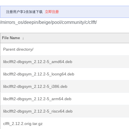
注册用户享1倍加速下载
立即注册
/mirrors_os/deepin/beige/pool/community/c/clfft/
File Name
↓
Parent directory/
libclfft2-dbgsym_2.12.2-5_amd64.deb
libclfft2-dbgsym_2.12.2-5_loong64.deb
libclfft2-dbgsym_2.12.2-5_i386.deb
libclfft2-dbgsym_2.12.2-5_arm64.deb
libclfft2-dbgsym_2.12.2-5_riscv64.deb
clfft_2.12.2.orig.tar.gz