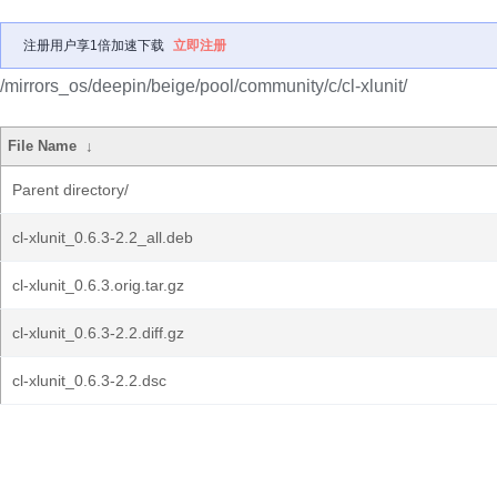
注册用户享1倍加速下载
立即注册
/mirrors_os/deepin/beige/pool/community/c/cl-xlunit/
File Name
↓
Parent directory/
cl-xlunit_0.6.3-2.2_all.deb
cl-xlunit_0.6.3.orig.tar.gz
cl-xlunit_0.6.3-2.2.diff.gz
cl-xlunit_0.6.3-2.2.dsc