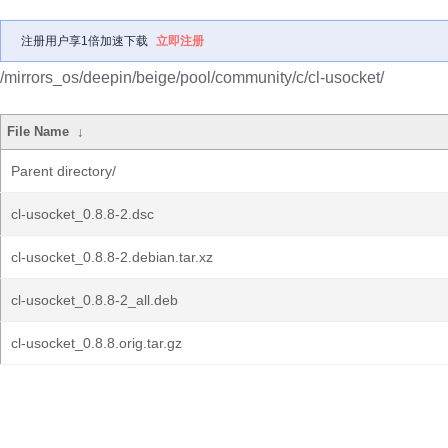
注册用户享1倍加速下载
立即注册
/mirrors_os/deepin/beige/pool/community/c/cl-usocket/
File Name
↓
Parent directory/
cl-usocket_0.8.8-2.dsc
cl-usocket_0.8.8-2.debian.tar.xz
cl-usocket_0.8.8-2_all.deb
cl-usocket_0.8.8.orig.tar.gz