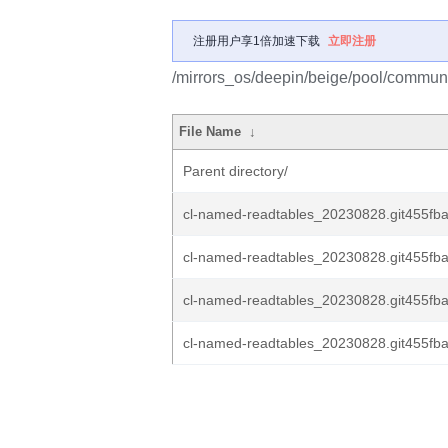
注册用户享1倍加速下载
立即注册
/mirrors_os/deepin/beige/pool/communi
File Name
↓
Parent directory/
cl-named-readtables_20230828.git455fba
cl-named-readtables_20230828.git455fbaa
cl-named-readtables_20230828.git455fba
cl-named-readtables_20230828.git455fba