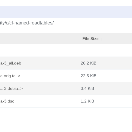
ty/c/cl-named-readtables/
File Size
↓
-
a-3_all.deb
26.2 KiB
.orig.ta..>
22.5 KiB
a-3.debia..>
3.4 KiB
a-3.dsc
1.2 KiB