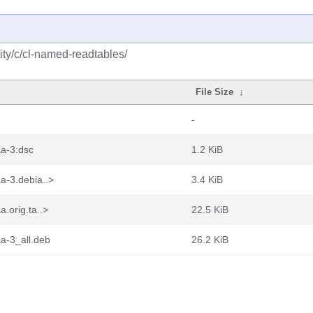
ty/c/cl-named-readtables/
File Size
↓
-
a-3.dsc
1.2 KiB
a-3.debia..>
3.4 KiB
.orig.ta..>
22.5 KiB
a-3_all.deb
26.2 KiB