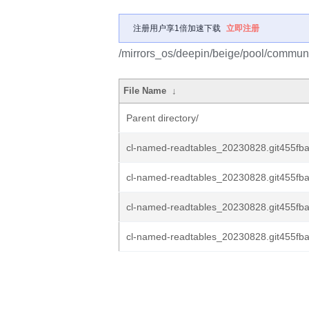
注册用户享1倍加速下载
立即注册
/mirrors_os/deepin/beige/pool/communi
File Name
↓
Parent directory/
cl-named-readtables_20230828.git455fba
cl-named-readtables_20230828.git455fba
cl-named-readtables_20230828.git455fbaa
cl-named-readtables_20230828.git455fba