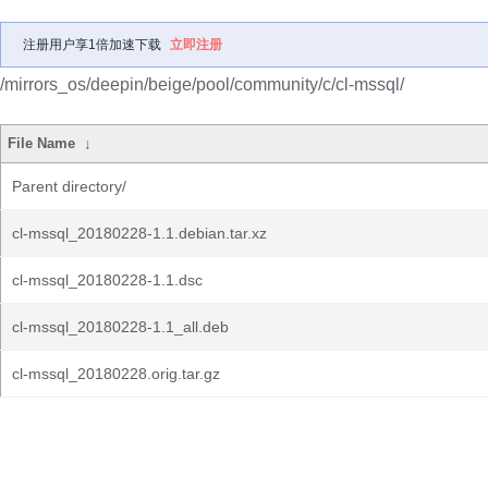
注册用户享1倍加速下载
立即注册
/mirrors_os/deepin/beige/pool/community/c/cl-mssql/
File Name
↓
Parent directory/
cl-mssql_20180228-1.1.debian.tar.xz
cl-mssql_20180228-1.1.dsc
cl-mssql_20180228-1.1_all.deb
cl-mssql_20180228.orig.tar.gz