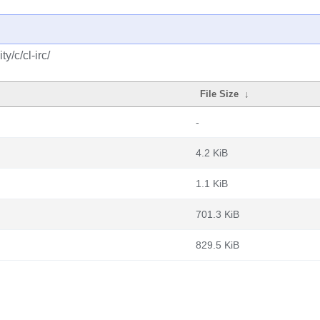
/c/cl-irc/
File Size
↓
-
4.2 KiB
1.1 KiB
701.3 KiB
829.5 KiB