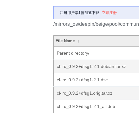
注册用户享1倍加速下载
立即注册
/mirrors_os/deepin/beige/pool/community
File Name
↓
Parent directory/
cl-irc_0.9.2+dfsg1-2.1.debian.tar.xz
cl-irc_0.9.2+dfsg1-2.1.dsc
cl-irc_0.9.2+dfsg1.orig.tar.xz
cl-irc_0.9.2+dfsg1-2.1_all.deb